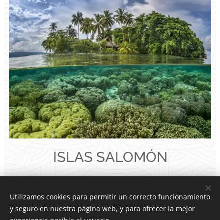
ISLAS SALOMÓN
Para quienes buscan una genuina experiencia
Utilizamos cookies para permitir un correcto funcionamiento
melanesia o un destino inusual,
las Salomón
y seguro en nuestra página web, y para ofrecer la mejor
son difíciles de superar.