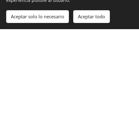
experiencia posible al usuario.
Aceptar solo lo necesario
Aceptar todo
NUESTROS
HOTELES EN
HAWAII