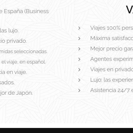
V
e España (Business
Viajes 100% pers
as lujo.
Máxima satisfacc
io privado.
Mejor precio gar
midas seleccionadas.
Agentes experim
 el viaje, en español.
Viajes en privad
a en viaje.
Lujo: las experi
sados.
Asistencia 24/7 
jor de Japón.