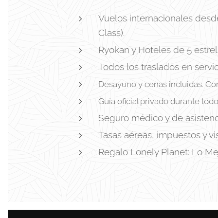
Vuelos internacionales desd
Class).
Ryokan y Hoteles de 5 estrell
Todos los traslados en servic
Desayuno y cenas incluidas. Co
Guía oficial privado durante todo
Seguro médico y de asistenci
Tasas aéreas, impuestos y vi
Regalo Lonely Planet: Lo Me