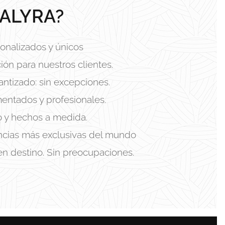
ALYRA?
onalizados y únicos
ión para nuestros clientes.
antizado: sin excepciones.
entados y profesionales.
o y hechos a medida.
encias más exclusivas del mundo
en destino. Sin preocupaciones.