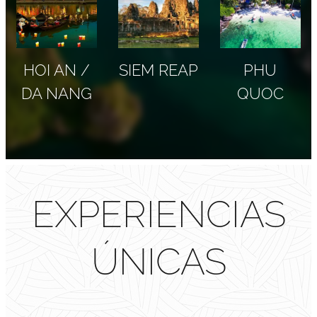
HOI AN /
SIEM REAP
PHU
DA NANG
QUOC
EXPERIENCIAS
ÚNICAS