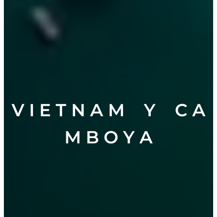
V I E T N A M Y C A
M B O Y A