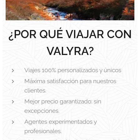
¿POR QUÉ VIAJAR CON
VALYRA?
Viajes 100% personalizados y únicos
Máxima satisfacción para nuestros
clientes.
Mejor precio garantizado: sin
excepciones.
Agentes experimentados y
profesionales.