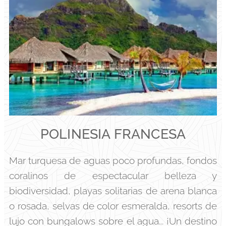
POLINESIA FRANCESA
Mar turquesa de aguas poco profundas, fondos
coralinos de espectacular belleza y
biodiversidad, playas solitarias de arena blanca
o rosada, selvas de color esmeralda, resorts de
lujo con bungalows sobre el agua... ¡Un destino