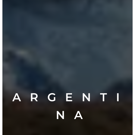
A R G E N T I
N A