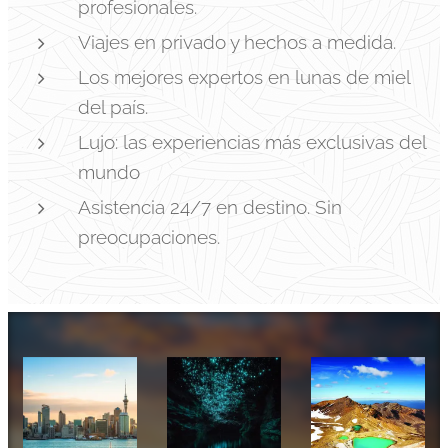
profesionales.
Viajes en privado y hechos a medida.
Los mejores expertos en lunas de miel
del país.
Lujo: las experiencias más exclusivas del
mundo
Asistencia 24/7 en destino. Sin
preocupaciones.