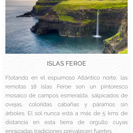
ISLAS FEROE
Flotando en el espumoso Atlántico norte, las
remotas 18 islas Feroe son un pintoresco
mosaico de campos esmeralda, salpicados de
ovejas, coloridas cabañas y páramos sin
árboles. El sol nunca está a más de 5 kms de
distancia en esta tierra de orgullo cuyas
enraizadas tradiciones prevalecen fuertes