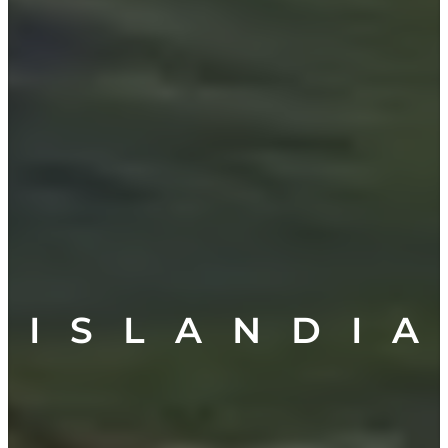
I S L A N D I A