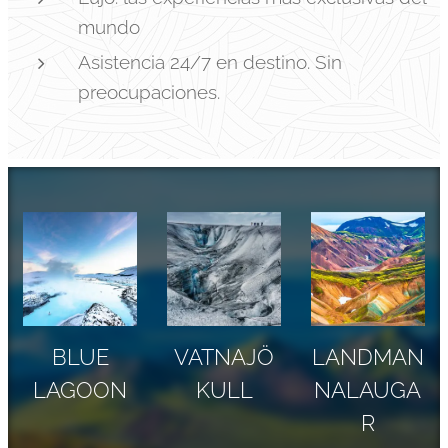
mundo
Asistencia 24/7 en destino. Sin
preocupaciones.
BLUE
VATNAJÖ
LANDMAN
LAGOON
KULL
NALAUGA
R