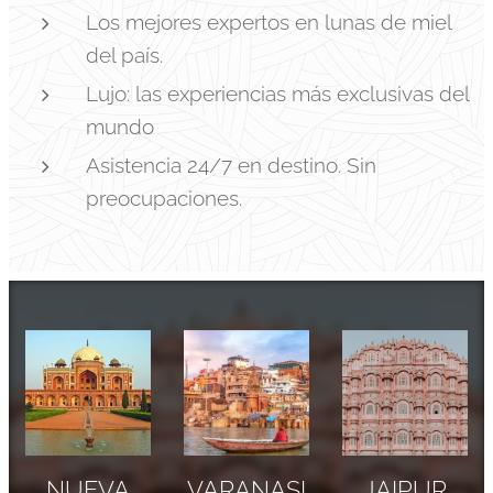
Los mejores expertos en lunas de miel
del país.
Lujo: las experiencias más exclusivas del
mundo
Asistencia 24/7 en destino. Sin
preocupaciones.
NUEVA
VARANASI
JAIPUR