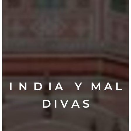
I N D I A Y M A L
D I V A S