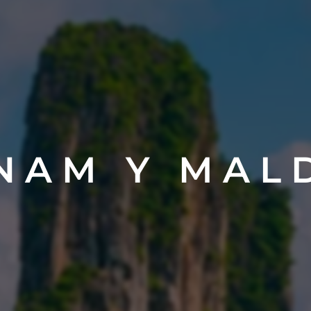
 N A M Y M A L D