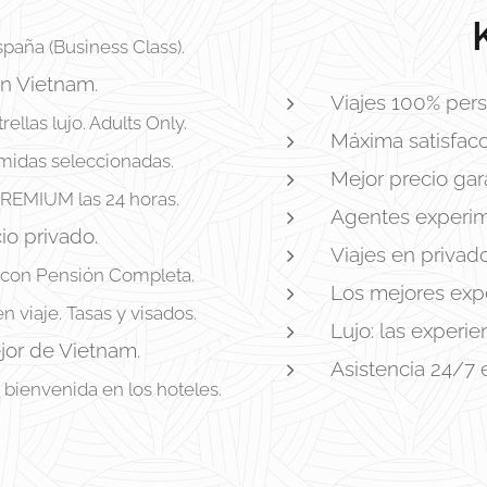
paña (Business Class).
en Vietnam.
Viajes 100% pers
rellas lujo. Adults Only.
Máxima satisfacc
midas seleccionadas.
Mejor precio gar
EMIUM las 24 horas.
Agentes experim
io privado.
Viajes en privad
 con Pensión Completa.
Los mejores expe
 viaje. Tasas y visados.
Lujo: las experi
jor de Vietnam.
Asistencia 24/7 
 bienvenida en los hoteles.