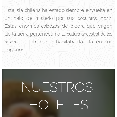
Esta isla chilena ha estado siempre envuelta en
un halo de misterio por sus
.
populares moáis
Estas enormes cabezas de piedra que erigen
de la tierra pertenecen a la
cultura ancestral de los
, la etnia que habitaba la isla en sus
rapanui
orígenes.
NUESTROS
HOTELES