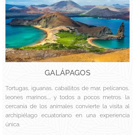
GALÁPAGOS
Tortugas, iguanas, caballitos de mar, pelícanos,
leones marinos..., y todos a pocos metros. la
cercanía de los animales convierte la visita al
archipiélago ecuatoriano en una experiencia
única.