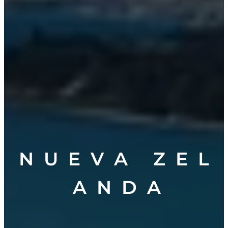
N U E V A Z E L
A N D A