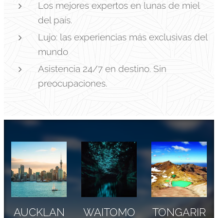
Los mejores expertos en lunas de miel
del país.
Lujo: las experiencias más exclusivas del
mundo
Asistencia 24/7 en destino. Sin
preocupaciones.
AUCKLAN
WAITOMO
TONGARIR