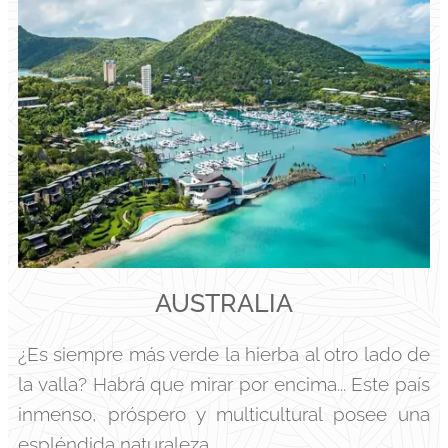
AUSTRALIA
¿Es siempre más verde la hierba al otro lado de
la valla? Habrá que mirar por encima... Este país
inmenso, próspero y multicultural posee una
espléndida naturaleza.