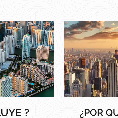
LUYE ?
¿POR QU