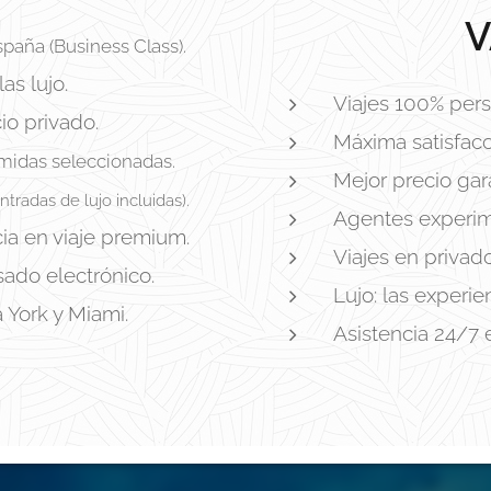
V
paña (Business Class).
as lujo.
Viajes 100% pers
io privado.
Máxima satisfacc
midas seleccionadas.
Mejor precio gar
tradas de lujo incluidas).
Agentes experim
ia en viaje premium.
Viajes en privad
sado electrónico.
Lujo: las experi
 York y Miami.
Asistencia 24/7 