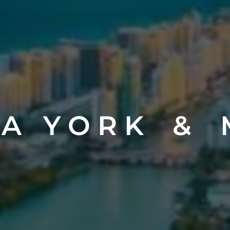
 A Y O R K & M