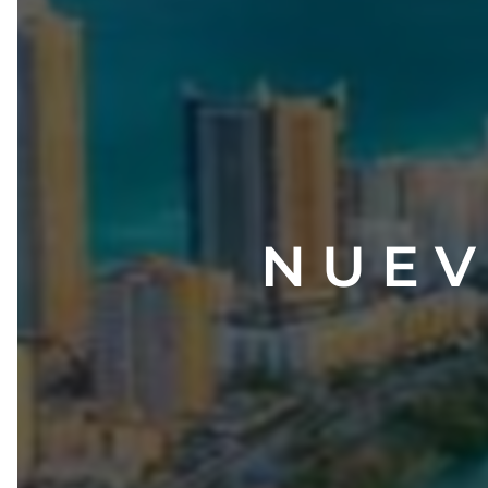
N U E V