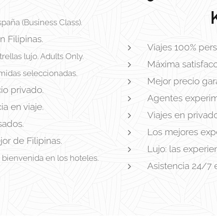
paña (Business Class).
 Filipinas.
Viajes 100% pers
rellas lujo. Adults Only.
Máxima satisfacc
midas seleccionadas.
Mejor precio gar
io privado.
Agentes experim
a en viaje.
Viajes en privad
sados.
Los mejores expe
or de Filipinas.
Lujo: las experi
 bienvenida en los hoteles.
Asistencia 24/7 