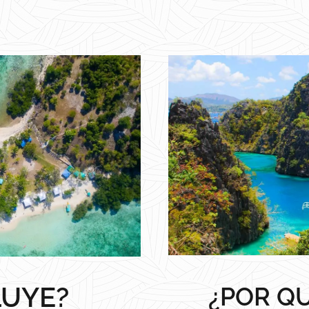
LUYE?
¿POR QU