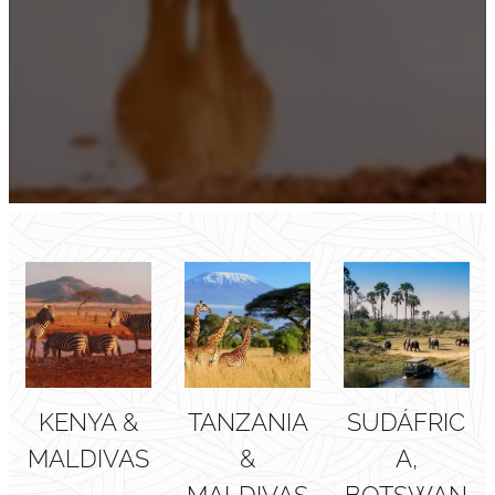
KENYA &
TANZANIA
SUDÁFRIC
MALDIVAS
&
A,
MALDIVAS
BOTSWAN