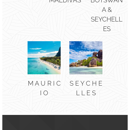
A &
SEYCHELL
ES
M A U R I C
S E Y C H E
I O
L L E S