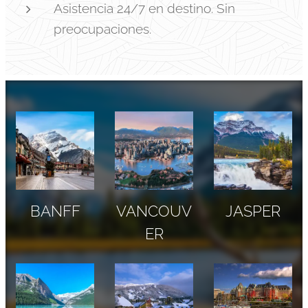
Asistencia 24/7 en destino. Sin
preocupaciones.
BANFF
VANCOUV
JASPER
ER