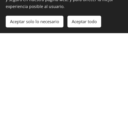
FAIRMONT JASPER PARK LODGE
experiencia posible al usuario.
Aceptar solo lo necesario
Aceptar todo
LE GERMAIN CALGARY