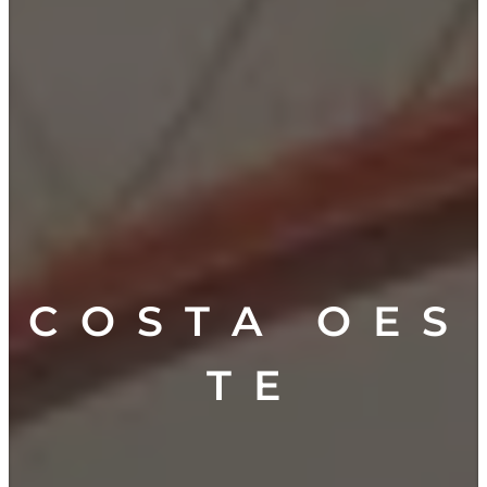
C O S T A O E S
T E