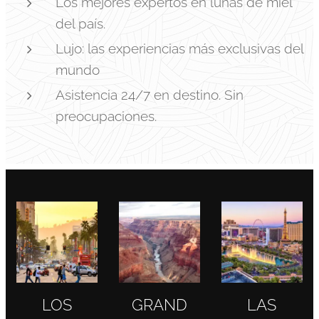
Los mejores expertos en lunas de miel
del país.
Lujo: las experiencias más exclusivas del
mundo
Asistencia 24/7 en destino. Sin
preocupaciones.
LOS
GRAND
LAS