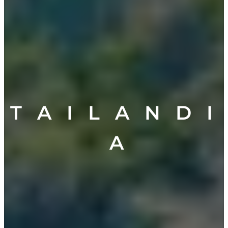
T A I L A N D I
A