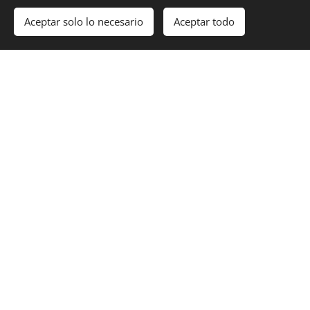
REGALOS
Aceptar solo lo necesario
Aceptar todo
EXCLUSIVOS
PARA
'HONEYMOONERS
'