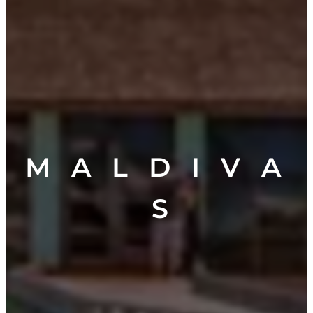
M A L D I V A
S