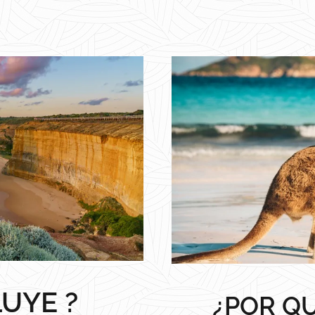
LUYE ?
¿POR QU