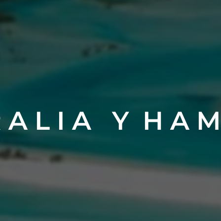
R A L I A Y H A M 