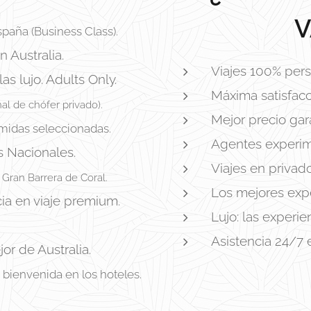
V
paña (Business Class).
 Australia.
Viajes 100% pers
as lujo. Adults Only.
Máxima satisfacc
nal de chófer privado).
Mejor precio gar
midas seleccionadas.
Agentes experim
s Nacionales.
Viajes en privad
 Gran Barrera de Coral.
Los mejores expe
ia en viaje premium.
Lujo: las experi
Asistencia 24/7 
or de Australia.
 bienvenida en los hoteles.