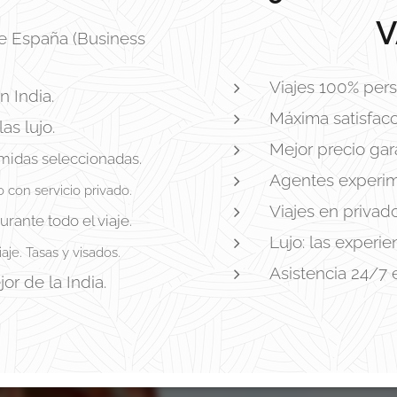
V
e España (Business
Viajes 100% pers
n India.
Máxima satisfacc
as lujo.
Mejor precio gar
midas seleccionadas.
Agentes experim
 con servicio privado.
Viajes en privad
urante todo el viaje.
Lujo: las experi
je. Tasas y visados.
Asistencia 24/7 
or de la India.