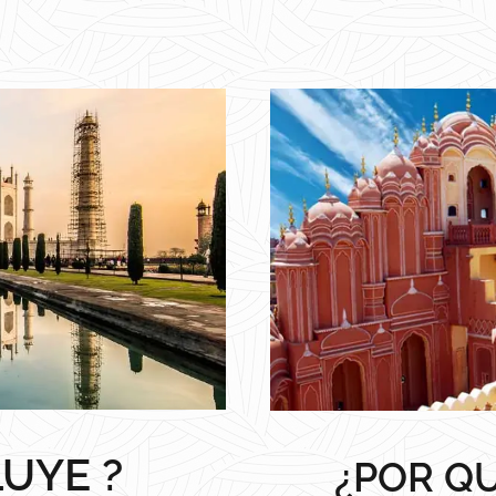
LUYE ?
¿POR QU