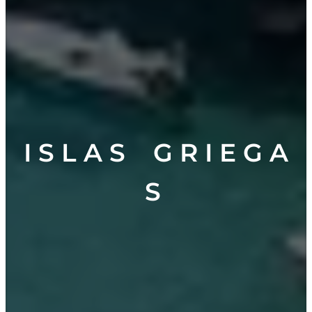
I S L A S G R I E G A
S