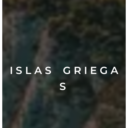
I S L A S G R I E G A
S