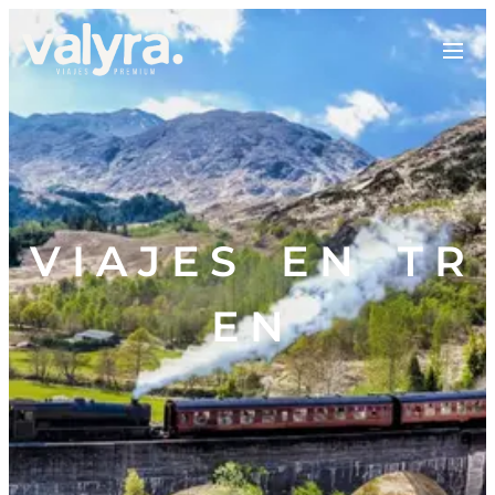
V I A J E S E N T R
E N