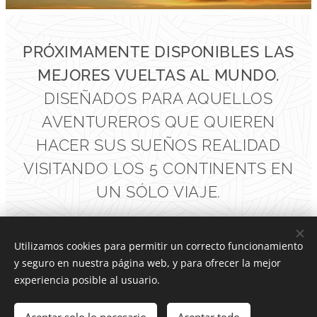
PRÓXIMAMENTE DISPONIBLES LAS
MEJORES VUELTAS AL MUNDO.
DISEÑADOS PARA AQUELLOS
AVENTUREROS QUE QUIEREN
HACER SUS SUEÑOS REALIDAD
VISITANDO LOS 5 CONTINENTS EN
UN SÓLO VIAJE.
Utilizamos cookies para permitir un correcto funcionamiento
y seguro en nuestra página web, y para ofrecer la mejor
Valyra Travel
experiencia posible al usuario.
© 2020 Todos los derechos reservados. Web creada por
E
senco Digital.