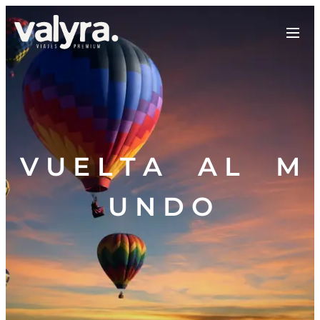
V U E L T A A L M
U N D O